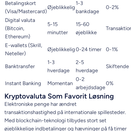
Betalingskort
1-3
Øjeblikkelig
0-2%
(Visa/Mastercard)
bankdage
Digital valuta
5-15
15-60
(Bitcoin,
Transaktio
minutter
øjeblikke
Ethereum)
E-wallets (Skrill,
Øjeblikkelig
0-24 timer
0-1%
Neteller)
1-3
2-5
Banktransfer
Skiftende
hverdage
hverdage
0-2
Instant Banking
Momentan
0%
arbejdsdage
Kryptovaluta Som Favorit Løsning
Elektroniske penge har ændret
transaktionshastighed på internationale spillesteder.
Med blockchain-teknologi tilbydes stort set
øjeblikkelige indbetalinger og hævninger på få timer