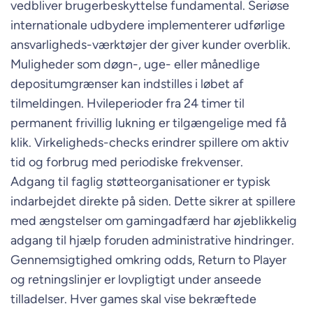
vedbliver brugerbeskyttelse fundamental. Seriøse
internationale udbydere implementerer udførlige
ansvarligheds-værktøjer der giver kunder overblik.
Muligheder som døgn-, uge- eller månedlige
depositumgrænser kan indstilles i løbet af
tilmeldingen. Hvileperioder fra 24 timer til
permanent frivillig lukning er tilgængelige med få
klik. Virkeligheds-checks erindrer spillere om aktiv
tid og forbrug med periodiske frekvenser.
Adgang til faglig støtteorganisationer er typisk
indarbejdet direkte på siden. Dette sikrer at spillere
med ængstelser om gamingadfærd har øjeblikkelig
adgang til hjælp foruden administrative hindringer.
Gennemsigtighed omkring odds, Return to Player
og retningslinjer er lovpligtigt under anseede
tilladelser. Hver games skal vise bekræftede