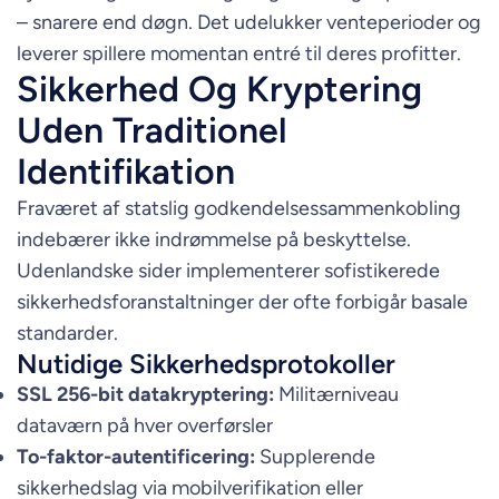
– snarere end døgn. Det udelukker venteperioder og
leverer spillere momentan entré til deres profitter.
Sikkerhed Og Kryptering
Uden Traditionel
Identifikation
Fraværet af statslig godkendelsessammenkobling
indebærer ikke indrømmelse på beskyttelse.
Udenlandske sider implementerer sofistikerede
sikkerhedsforanstaltninger der ofte forbigår basale
standarder.
Nutidige Sikkerhedsprotokoller
SSL 256-bit datakryptering:
Militærniveau
dataværn på hver overførsler
To-faktor-autentificering:
Supplerende
sikkerhedslag via mobilverifikation eller