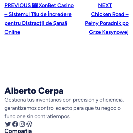
PREVIOUS
🎰 XonBet Casino
NEXT
– Sistemul Tău de Încredere
Chicken Road –
pentru Distracții de Șansă
Pełny Poradnik po
Online
Grze Kasynowej
Gestiona tus inventarios con precisión y eficiencia,
garantizamos control exacto para que tu negocio
funcione sin contratiempos.
Twitter
Facebook
Instagram
WordPress
Compañia