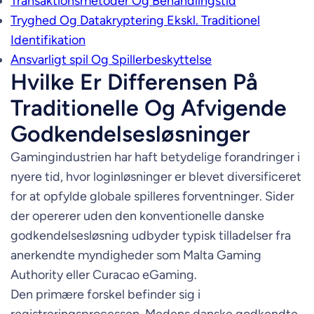
Transaktionsmetoder Og Behandlingstid
Tryghed Og Datakryptering Ekskl. Traditionel
Identifikation
Ansvarligt spil Og Spillerbeskyttelse
Hvilke Er Differensen På
Traditionelle Og Afvigende
Godkendelsesløsninger
Gamingindustrien har haft betydelige forandringer i
nyere tid, hvor loginløsninger er blevet diversificeret
for at opfylde globale spilleres forventninger. Sider
der opererer uden den konventionelle danske
godkendelsesløsning udbyder typisk tilladelser fra
anerkendte myndigheder som Malta Gaming
Authority eller Curacao eGaming.
Den primære forskel befinder sig i