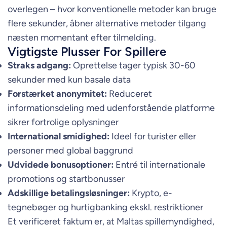
overlegen – hvor konventionelle metoder kan bruge
flere sekunder, åbner alternative metoder tilgang
næsten momentant efter tilmelding.
Vigtigste Plusser For Spillere
Straks adgang:
Oprettelse tager typisk 30-60
sekunder med kun basale data
Forstærket anonymitet:
Reduceret
informationsdeling med udenforstående platforme
sikrer fortrolige oplysninger
International smidighed:
Ideel for turister eller
personer med global baggrund
Udvidede bonusoptioner:
Entré til internationale
promotions og startbonusser
Adskillige betalingsløsninger:
Krypto, e-
tegnebøger og hurtigbanking ekskl. restriktioner
Et verificeret faktum er, at Maltas spillemyndighed,