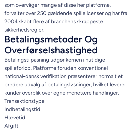
som overvåger mange af disse her platforme,
forvalter over 250 gældende spillelicenser og har fra
2004 skabt flere af branchens skrappeste
sikkerhedsregler.
Betalingsmetoder Og
Overførselshastighed
Betalingstilpasning udgør kernen i nutidige
spilleforløb. Platforme foruden konventionel
national-dansk verifikation præsenterer normalt et
bredere udvalg af betalingsløsninger, hvilket leverer
kunder overblik over egne monetære handlinger.
Transaktionstype
Indbetalingstid
Hævetid
Afgift