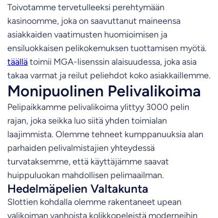
Toivotamme tervetulleeksi perehtymään
kasinoomme, joka on saavuttanut maineensa
asiakkaiden vaatimusten huomioimisen ja
ensiluokkaisen pelikokemuksen tuottamisen myötä.
täällä
toimii MGA-lisenssin alaisuudessa, joka asia
takaa varmat ja reilut peliehdot koko asiakkaillemme.
Monipuolinen Pelivalikoima
Pelipaikkamme pelivalikoima ylittyy 3000 pelin
rajan, joka seikka luo siitä yhden toimialan
laajimmista. Olemme tehneet kumppanuuksia alan
parhaiden pelivalmistajien yhteydessä
turvataksemme, että käyttäjämme saavat
huippuluokan mahdollisen pelimaailman.
Hedelmäpelien Valtakunta
Slottien kohdalla olemme rakentaneet upean
valikoiman vanhoista kolikkopeleistä moderneihin