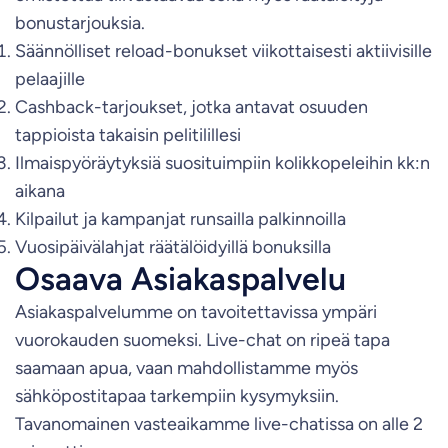
bonustarjouksia.
Säännölliset reload-bonukset viikottaisesti aktiivisille
pelaajille
Cashback-tarjoukset, jotka antavat osuuden
tappioista takaisin pelitilillesi
Ilmaispyöräytyksiä suosituimpiin kolikkopeleihin kk:n
aikana
Kilpailut ja kampanjat runsailla palkinnoilla
Vuosipäivälahjat räätälöidyillä bonuksilla
Osaava Asiakaspalvelu
Asiakaspalvelumme on tavoitettavissa ympäri
vuorokauden suomeksi. Live-chat on ripeä tapa
saamaan apua, vaan mahdollistamme myös
sähköpostitapaa tarkempiin kysymyksiin.
Tavanomainen vasteaikamme live-chatissa on alle 2