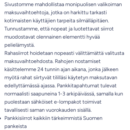
Sivustomme mahdollistaa monipuolisen valikoiman
maksuvaihtoehtoja, jotka on harkittu tarkasti
kotimaisten käyttäjien tarpeita silmälläpitäen.
Tunnustamme, että nopeat ja luotettavat siirrot
muodostavat olennainen elementti hyvää
pelielämystä.
Rahasiirrot hoidetaan nopeasti välittämättä valitusta
maksuvaihtoehdosta. Rahojen nostamiset
käsittelemme 24 tunnin ajan aikana, jonka jälkeen
myötä rahat siirtyvät tililläsi käytetyn maksutavan
edellyttämässä ajassa. Pankkitapahtumat tulevat
normaalisti saapuneina 1-3 arkipäivässä, samalla kun
puolestaan sähköiset e-lompakot toimivat
tavallisesti saman vuorokauden sisällä.
Pankkisiirrot kaikkiin tärkeimmistä Suomen
pankeista