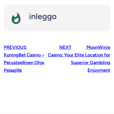
inleggo
PREVIOUS
NEXT
MoonWinie
KoningBet Casino –
Casino: Your Elite Location for
Perusteellinen Ohje
Superior Gambling
Pelaajille
Enjoyment