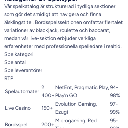
Vår spelkatalog är strukturerad i tydliga sektioner
som gör det smidigt att navigera och finna
älsklingstitel. Bordsspelssektionen omfattar flertalet
variationer av blackjack, roulette och baccarat,
medan vår live-sektion erbjuder verkliga
erfarenheter med professionella spelledare i realtid.
Spelkategori
Spelantal
Spelleverantörer
RTP
2
NetEnt, Pragmatic Play,
94-
Spelautomater
400+
Play’n GO
98%
Evolution Gaming,
97-
Live Casino
150+
Ezugi
99%
Microgaming, Red
95-
Bordsspel
200+