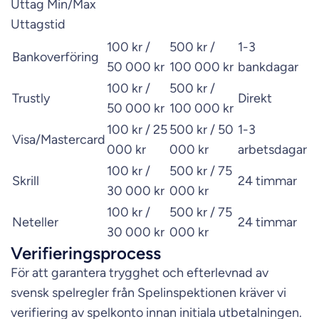
Uttag Min/Max
Uttagstid
100 kr /
500 kr /
1-3
Bankoverföring
50 000 kr
100 000 kr
bankdagar
100 kr /
500 kr /
Trustly
Direkt
50 000 kr
100 000 kr
100 kr / 25
500 kr / 50
1-3
Visa/Mastercard
000 kr
000 kr
arbetsdagar
100 kr /
500 kr / 75
Skrill
24 timmar
30 000 kr
000 kr
100 kr /
500 kr / 75
Neteller
24 timmar
30 000 kr
000 kr
Verifieringsprocess
För att garantera trygghet och efterlevnad av
svensk spelregler från Spelinspektionen kräver vi
verifiering av spelkonto innan initiala utbetalningen.