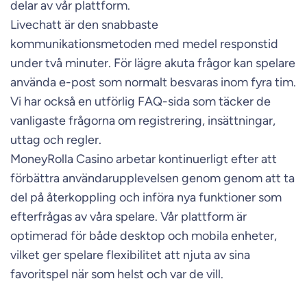
delar av vår plattform.
Livechatt är den snabbaste
kommunikationsmetoden med medel responstid
under två minuter. För lägre akuta frågor kan spelare
använda e-post som normalt besvaras inom fyra tim.
Vi har också en utförlig FAQ-sida som täcker de
vanligaste frågorna om registrering, insättningar,
uttag och regler.
MoneyRolla Casino arbetar kontinuerligt efter att
förbättra användarupplevelsen genom genom att ta
del på återkoppling och införa nya funktioner som
efterfrågas av våra spelare. Vår plattform är
optimerad för både desktop och mobila enheter,
vilket ger spelare flexibilitet att njuta av sina
favoritspel när som helst och var de vill.