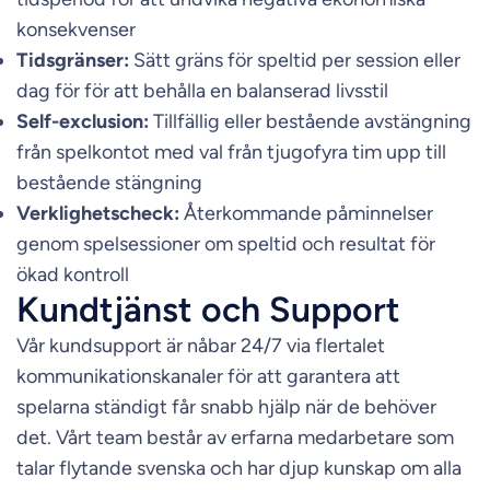
konsekvenser
Tidsgränser:
Sätt gräns för speltid per session eller
dag för för att behålla en balanserad livsstil
Self-exclusion:
Tillfällig eller bestående avstängning
från spelkontot med val från tjugofyra tim upp till
bestående stängning
Verklighetscheck:
Återkommande påminnelser
genom spelsessioner om speltid och resultat för
ökad kontroll
Kundtjänst och Support
Vår kundsupport är nåbar 24/7 via flertalet
kommunikationskanaler för att garantera att
spelarna ständigt får snabb hjälp när de behöver
det. Vårt team består av erfarna medarbetare som
talar flytande svenska och har djup kunskap om alla