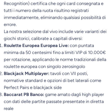
Recognition) certifica che ogni card consegnata e
tutti i numero della ruota risultino registrati
immediatamente, eliminando qualsiasi possibilità di
errore.
La nostra selezione dal vivo include varie varianti dei
giochi storici, calibrate a capitali diversi:
Roulette Europea Europea Live:
con puntata
minima da 50 centesimi fino a limiti VIP di 10.000€
per rotazione, applicando le norme tradizionali della
roulette europea con singolo zerosingolo
Blackjack Multiplayer:
tavoli con VII posti,
normative standard e opzioni di bet laterali come
Perfect Pairs e blackjack side
Baccarat PB Banco:
game amato dagli high player
con dati delle partite passate presentate in diretta
reale