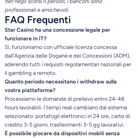
net negli scorsi II periodi, i banconi sono
professionali e amichevoli.
FAQ Frequenti
Star Casino ha una concessione legale per
funzionare in IT?
Sì, funzioniamo con ufficiale licenza concessa
dall’Agenzia delle Dogane e dei Concessioni (ADM),
aderendo tutti i requisiti regolamentari nazionali per
il gambling a remoto.
Quanto periodo necessitano i withdraw sulla
vostra piattaforma?
Processiamo le domande di prelievo entro 24-48
hours lavorabili. I tempi reali cambiano dal sistema
selezionato: portafogli elettronici in 24 ore, carte di
credito 3-5 giorni, trasferimenti 3-5 gg lavorativi.
È possibile giocare da dispositivi mobili senza