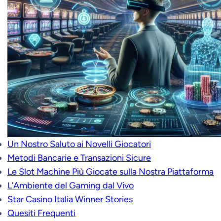
Un Nostro Saluto ai Novelli Giocatori
Metodi Bancarie e Transazioni Sicure
Le Slot Machine Più Giocate sulla Nostra Piattaforma
L’Ambiente del Gaming dal Vivo
Star Casino Italia Winner Stories
Quesiti Frequenti