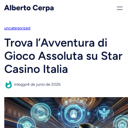
Saltar
al
contenido
uncategorized
Trova l’Avventura di
Gioco Assoluta su Star
Casino Italia
inleggo
4 de junio de 2026