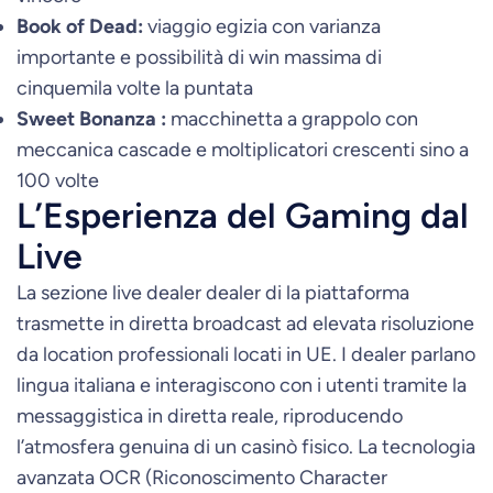
Book of Dead:
viaggio egizia con varianza
importante e possibilità di win massima di
cinquemila volte la puntata
Sweet Bonanza :
macchinetta a grappolo con
meccanica cascade e moltiplicatori crescenti sino a
100 volte
L’Esperienza del Gaming dal
Live
La sezione live dealer dealer di la piattaforma
trasmette in diretta broadcast ad elevata risoluzione
da location professionali locati in UE. I dealer parlano
lingua italiana e interagiscono con i utenti tramite la
messaggistica in diretta reale, riproducendo
l’atmosfera genuina di un casinò fisico. La tecnologia
avanzata OCR (Riconoscimento Character