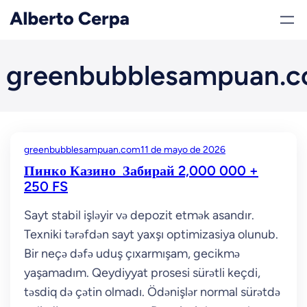
Saltar
al
contenido
greenbubblesampuan.
greenbubblesampuan.com
11 de mayo de 2026
Пинко Казино ️ Забирай 2,000 000 +
250 FS
Sayt stabil işləyir və depozit etmək asandır.
Texniki tərəfdən sayt yaxşı optimizasiya olunub.
Bir neçə dəfə uduş çıxarmışam, gecikmə
yaşamadım. Qeydiyyat prosesi sürətli keçdi,
təsdiq də çətin olmadı. Ödənişlər normal sürətdə